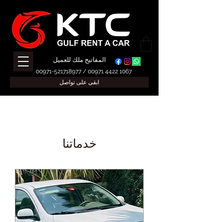
المفاتيح ملك للعميل
00971-521718977
/
00971 4422 1067
ابقى على تواصل
خدماتنا