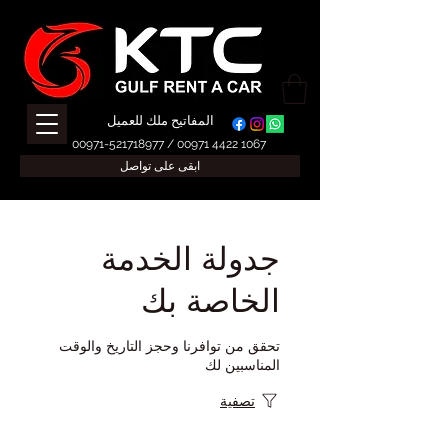
المفاتيح ملك للعميل
00971-521718977
/
00971 4422 1067
ابقى على تواصل
جدولة الخدمة
الخاصة بك
تحقق من توافرنا وحجز التاريخ والوقت
المناسبين لك
تصفية