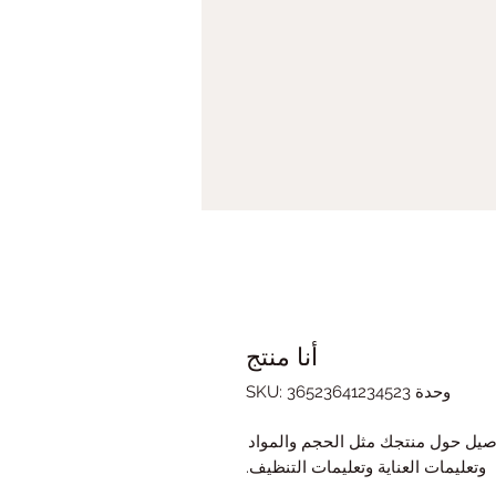
أنا منتج
وحدة SKU: 36523641234523
أنا وصف المنتج. أنا مكان رائع لإضافة المزيد من التفاصيل حول منتجك مثل الحجم والمواد 
وتعليمات العناية وتعليمات التنظيف.