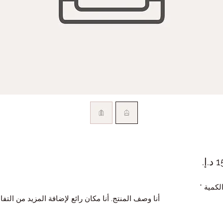
السعر
لكمية
*