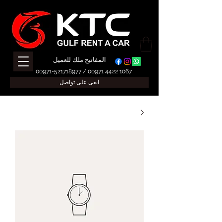
المفاتيح ملك للعميل
00971-521718977
/
00971 4422 1067
ابقى على تواصل