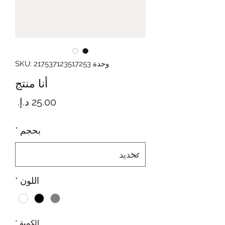
وحدة SKU: 217537123517253
أنا منتج
السع
بحجم
*
اللون
*
الكمية
*